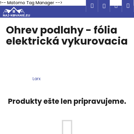
K
Prejsť
!-- Matomo Tag Manager -->
Hľadať
Náku
M
Prihlásen
na
o
obsah
Späť
Späť
košík
š
í
Ohrev podlahy - fólia
Č
k
elektrická vykurovacia
o
p
o
t
r
e
Larx
b
u
Produkty ešte len pripravujeme.
j
e
t
e
n