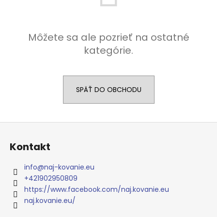
á
j
s
Môžete sa ale pozrieť na ostatné
ť
kategórie.
?
SPÄŤ DO OBCHODU
HĽADAŤ
Z
á
Kontakt
p
O
ä
d
info
@
naj-kovanie.eu
p
t
+421902950809
o
i
https://www.facebook.com/naj.kovanie.eu
r
e
naj.kovanie.eu/
ú