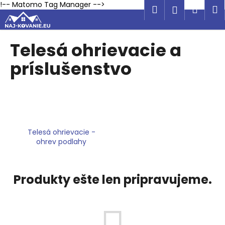
K
Prejsť
!-- Matomo Tag Manager -->
Hľadať
Náku
M
Prihlásen
na
o
obsah
Späť
Späť
košík
š
í
Telesá ohrievacie a
Č
k
príslušenstvo
o
p
o
t
r
e
Telesá ohrievacie -
ohrev podlahy
b
u
j
Produkty ešte len pripravujeme.
e
t
e
n