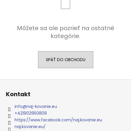
á
j
s
Môžete sa ale pozrieť na ostatné
ť
kategórie.
?
SPÄŤ DO OBCHODU
HĽADAŤ
Z
á
O
Kontakt
p
d
ä
p
info
@
naj-kovanie.eu
t
o
+421902950809
r
i
https://www.facebook.com/naj.kovanie.eu
ú
e
naj.kovanie.eu/