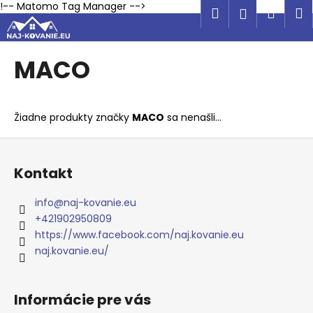
K
Prejsť
!-- Matomo Tag Manager -->
Hľadať
Náku
M
Prihlásen
na
o
obsah
Späť
Späť
košík
š
í
MACO
Č
k
o
p
Žiadne produkty značky
MACO
sa nenašli...
o
Z
t
á
r
Kontakt
p
e
ä
b
info
@
naj-kovanie.eu
t
u
+421902950809
i
https://www.facebook.com/naj.kovanie.eu
j
e
naj.kovanie.eu/
e
t
e
Informácie pre vás
n