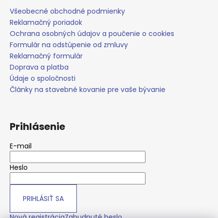
á
Všeobecné obchodné podmienky
j
Reklamačný poriadok
Ochrana osobných údajov a poučenie o cookies
s
Formulár na odstúpenie od zmluvy
ť
Reklamačný formulár
?
Doprava a platba
Údaje o spoločnosti
Články na stavebné kovanie pre vaše bývanie
HĽADAŤ
Prihlásenie
E-mail
O
d
Heslo
p
o
r
PRIHLÁSIŤ SA
ú
Nová registrácia
Zabudnuté heslo