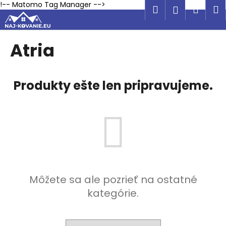
K
Prejsť
!-- Matomo Tag Manager -->
Hľadať
Náku
M
Prihlásen
na
o
obsah
Späť
Späť
košík
š
í
Atria
Č
k
o
p
Produkty ešte len pripravujeme.
o
t
r
e
b
u
j
Môžete sa ale pozrieť na ostatné
e
kategórie.
t
e
n