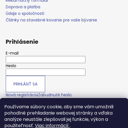
č
Reklamačný formulár
a
Doprava a platba
m
Údaje o spoločnosti
e
Články na stavebné kovanie pre vaše bývanie
Prihlásenie
E-mail
Heslo
PRIHLÁSIŤ SA
Nová registrácia
Zabudnuté heslo
Používame súbory cookie, aby sme vám umožnili
pohodlné prehliadanie webovej stránky a vďaka
O nás
analýze neustále zlepšovali jej funkcie, výkon a
použiteľnosť.
Viac informácií
.