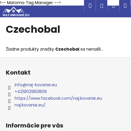
K
Prejsť
!-- Matomo Tag Manager -->
Hľadať
Náku
M
Prihlásen
na
o
obsah
Späť
Späť
košík
š
í
Czechobal
Č
k
o
p
Žiadne produkty značky
Czechobal
sa nenašli...
o
Z
t
á
r
Kontakt
p
e
ä
b
info
@
naj-kovanie.eu
t
u
+421902950809
i
https://www.facebook.com/naj.kovanie.eu
j
e
naj.kovanie.eu/
e
t
e
Informácie pre vás
n