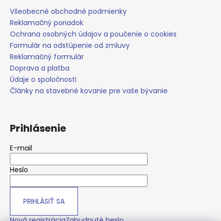
á
Všeobecné obchodné podmienky
j
Reklamačný poriadok
Ochrana osobných údajov a poučenie o cookies
s
Formulár na odstúpenie od zmluvy
ť
Reklamačný formulár
?
Doprava a platba
Údaje o spoločnosti
Články na stavebné kovanie pre vaše bývanie
HĽADAŤ
Prihlásenie
E-mail
O
d
Heslo
p
o
r
PRIHLÁSIŤ SA
ú
Nová registrácia
Zabudnuté heslo