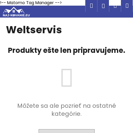
K
Prejsť
!-- Matomo Tag Manager -->
Hľadať
Náku
M
Prihlásen
na
o
obsah
Späť
Späť
košík
š
í
Weltservis
Č
k
o
p
Produkty ešte len pripravujeme.
o
t
r
e
b
u
j
Môžete sa ale pozrieť na ostatné
e
kategórie.
t
e
n