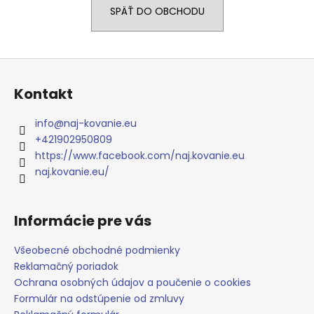
SPÄŤ DO OBCHODU
á
j
s
Z
ť
á
?
Kontakt
p
ä
info
@
naj-kovanie.eu
t
+421902950809
i
https://www.facebook.com/naj.kovanie.eu
HĽADAŤ
e
naj.kovanie.eu/
Informácie pre vás
O
d
Všeobecné obchodné podmienky
p
Reklamačný poriadok
o
Ochrana osobných údajov a poučenie o cookies
r
ú
Formulár na odstúpenie od zmluvy