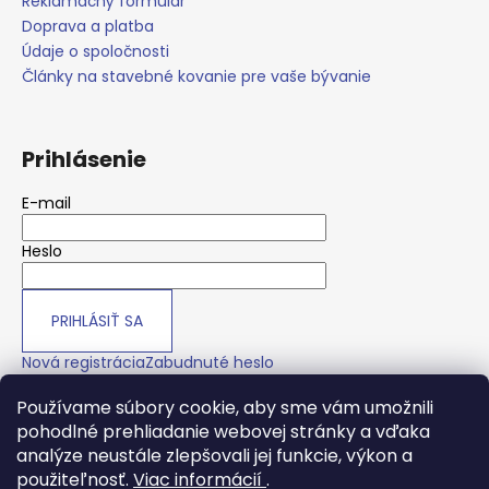
č
Reklamačný formulár
a
Doprava a platba
m
Údaje o spoločnosti
e
Články na stavebné kovanie pre vaše bývanie
Prihlásenie
E-mail
Heslo
PRIHLÁSIŤ SA
Nová registrácia
Zabudnuté heslo
Používame súbory cookie, aby sme vám umožnili
pohodlné prehliadanie webovej stránky a vďaka
O nás
analýze neustále zlepšovali jej funkcie, výkon a
použiteľnosť.
Viac informácií
.