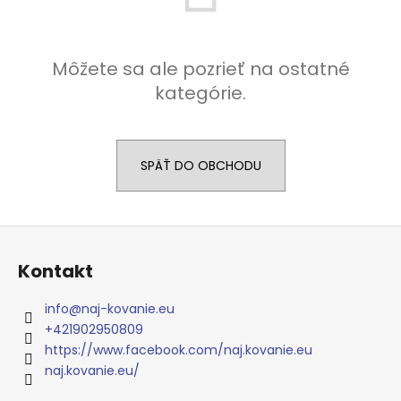
á
j
s
Môžete sa ale pozrieť na ostatné
ť
kategórie.
?
SPÄŤ DO OBCHODU
HĽADAŤ
Z
á
Kontakt
p
O
ä
d
info
@
naj-kovanie.eu
p
t
+421902950809
o
i
https://www.facebook.com/naj.kovanie.eu
r
e
naj.kovanie.eu/
ú