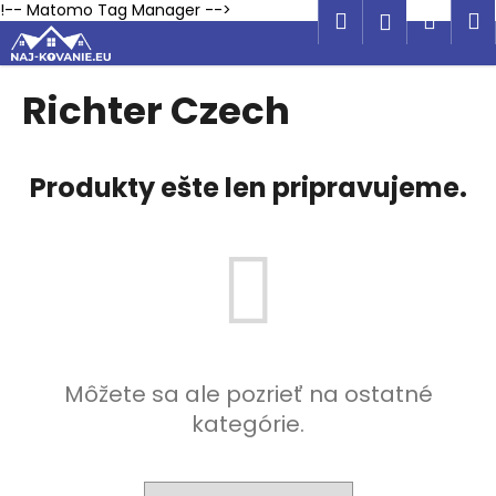
K
Prejsť
!-- Matomo Tag Manager -->
Hľadať
Náku
M
Prihlásen
na
o
obsah
Späť
Späť
košík
š
í
Richter Czech
Č
k
o
p
Produkty ešte len pripravujeme.
o
t
r
e
b
u
j
Môžete sa ale pozrieť na ostatné
e
kategórie.
t
e
n