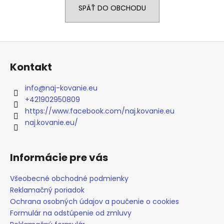
SPÄŤ DO OBCHODU
á
j
s
Z
ť
á
?
Kontakt
p
ä
info
@
naj-kovanie.eu
t
+421902950809
i
https://www.facebook.com/naj.kovanie.eu
HĽADAŤ
e
naj.kovanie.eu/
Informácie pre vás
O
d
Všeobecné obchodné podmienky
p
Reklamačný poriadok
o
Ochrana osobných údajov a poučenie o cookies
r
ú
Formulár na odstúpenie od zmluvy