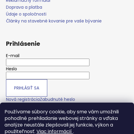
č
Reklamačný formulár
a
Doprava a platba
m
Údaje o spoločnosti
e
Články na stavebné kovanie pre vaše bývanie
Prihlásenie
E-mail
Heslo
PRIHLÁSIŤ SA
Nová registrácia
Zabudnuté heslo
Používame súbory cookie, aby sme vám umožnili
pohodlné prehliadanie webovej stránky a vďaka
O nás
analýze neustále zlepšovali jej funkcie, výkon a
použiteľnosť.
Viac informácií
.