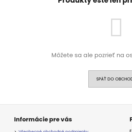
Produkty ešte len p
Môžete sa ale pozrieť na o
SPÄŤ DO OBCHO
Informácie pre vás
E
Všeobecné obchodné podmienky