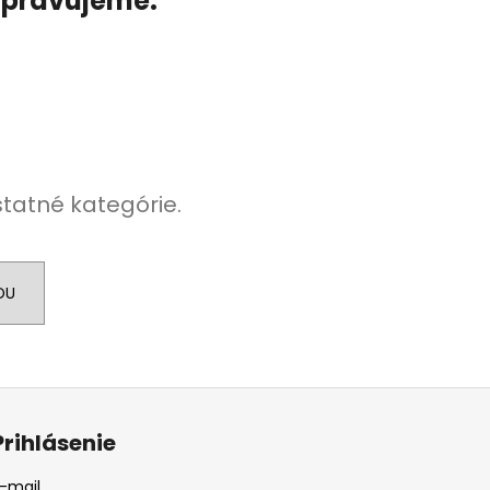
ripravujeme.
statné kategórie.
DU
Prihlásenie
-mail