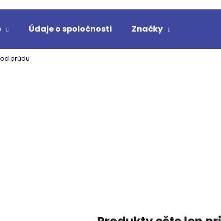
e
Údaje o spoločnosti
Značky
Čo potrebujete nájsť?
vod prúdu
HĽADAŤ
Odporúčame