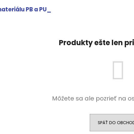
ateriálu PB a PU_
Produkty ešte len p
Môžete sa ale pozrieť na o
SPÄŤ DO OBCHO