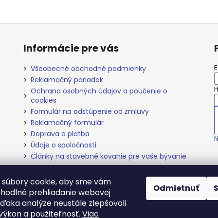
Informácie pre vás
E
Všeobecné obchodné podmienky
Reklamačný poriadok
H
Ochrana osobných údajov a poučenie o
cookies
Formulár na odstúpenie od zmluvy
Reklamačný formulár
Doprava a platba
N
Údaje o spoločnosti
Články na stavebné kovanie pre vaše bývanie
 súbory cookie, aby sme vám
Odmietnuť
ohodlné prehliadanie webovej
O nás
vďaka analýze neustále zlepšovali
, výkon a použiteľnosť.
Viac