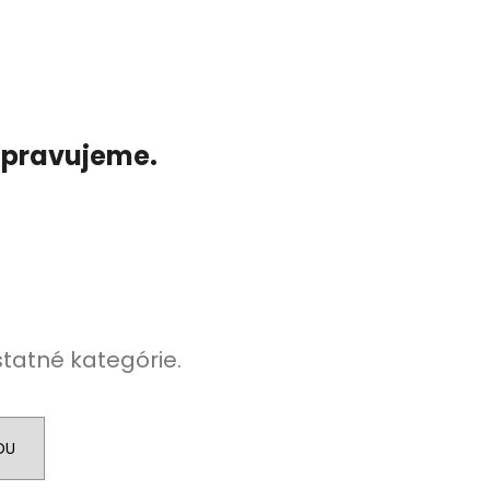
ripravujeme.
statné kategórie.
DU