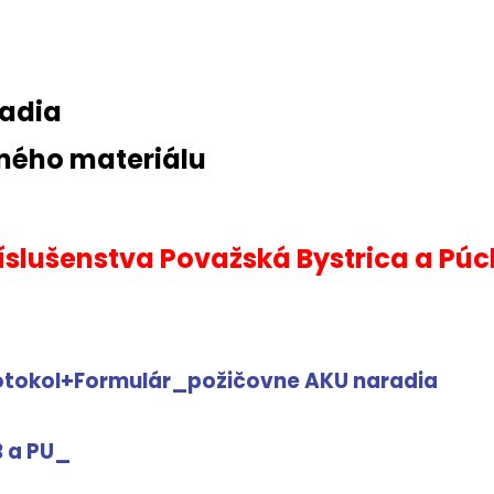
radia
bného materiálu
íslušenstva Považská Bystrica a Pú
tokol+Formulár_požičovne AKU naradia
B a PU_