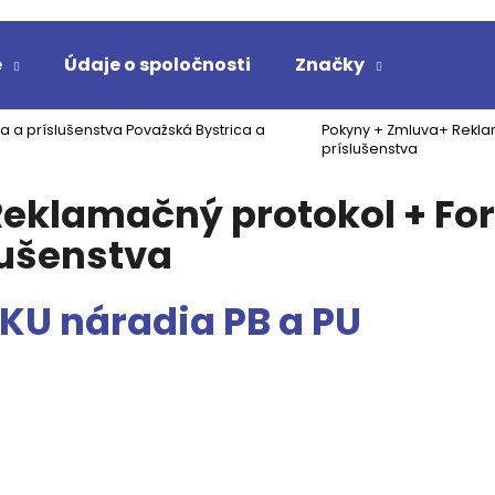
e
Údaje o spoločnosti
Značky
Čo potrebujete nájsť?
a a príslušenstva Považská Bystrica a
Pokyny + Zmluva+ Rekla
príslušenstva
eklamačný protokol + Fo
HĽADAŤ
lušenstva
Odporúčame
KU náradia PB a PU