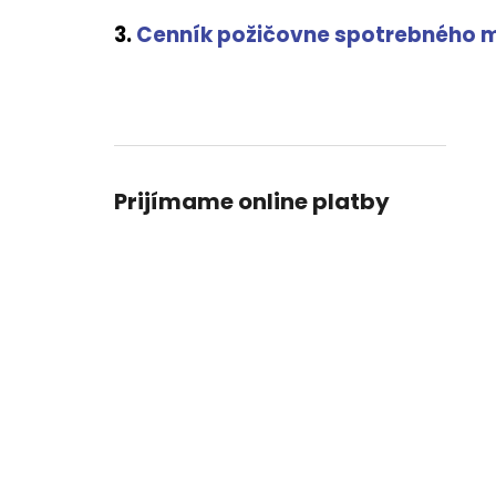
3.
Cenník požičovne spotrebného m
B
o
č
n
Prijímame online platby
ý
p
a
n
e
l