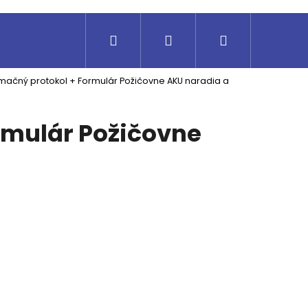
Hľadať
Prihlásenie
Nákupný
mačný protokol + Formulár Požičovne AKU naradia a
košík
rmulár Požičovne