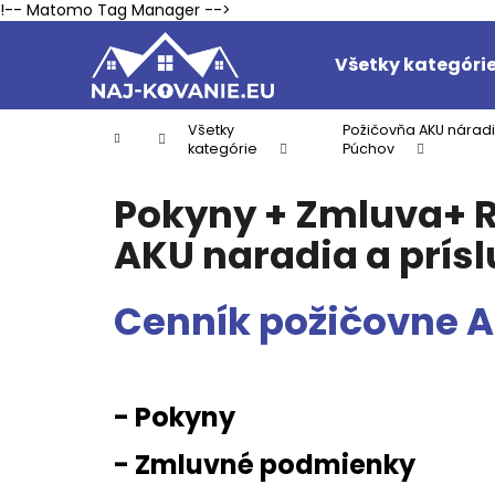
K
Prejsť
!-- Matomo Tag Manager -->
na
o
obsah
Späť
Späť
š
Všetky kategóri
do
do
í
k
obchodu
obchodu
Všetky
Požičovňa AKU náradi
Domov
kategórie
Púchov
Pokyny + Zmluva+ R
AKU naradia a prís
Cenník požičovne A
- Pokyny
- Zmluvné podmienky