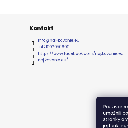
Z
á
Kontakt
p
ä
info
@
naj-kovanie.eu
t
+421902950809
i
https://www.facebook.com/naj.kovanie.eu
e
naj.kovanie.eu/
Používame
umožnili p
stránky a 
jej funkcie