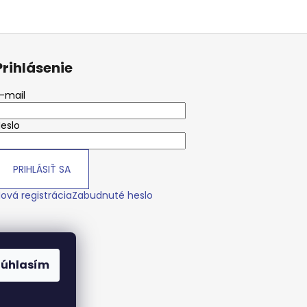
Prihlásenie
-mail
eslo
PRIHLÁSIŤ SA
ová registrácia
Zabudnuté heslo
Súhlasím