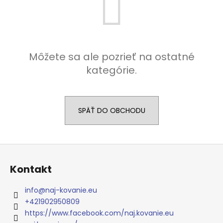
á
j
s
ť
Môžete sa ale pozrieť na ostatné
?
kategórie.
SPÄŤ DO OBCHODU
HĽADAŤ
Z
O
á
Kontakt
d
p
p
ä
o
info
@
naj-kovanie.eu
t
r
+421902950809
i
ú
https://www.facebook.com/naj.kovanie.eu