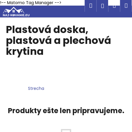
K
Prejsť
!-- Matomo Tag Manager -->
Hľadať
Náku
M
Prihlásen
na
o
obsah
Späť
Späť
košík
š
í
Plastová doska,
Č
k
plastová a plechová
o
p
krytina
o
t
r
e
b
Strecha
u
j
e
Produkty ešte len pripravujeme.
t
e
n