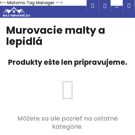
K
Prejsť
!-- Matomo Tag Manager -->
Hľadať
Náku
M
Prihlásen
na
o
obsah
Späť
Späť
košík
š
í
Murovacie malty a
Č
k
lepidlá
o
p
o
Produkty ešte len pripravujeme.
t
r
e
b
u
j
e
Môžete sa ale pozrieť na ostatné
t
e
kategórie.
n