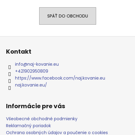
á
j
SPÄŤ DO OBCHODU
s
ť
?
Z
á
Kontakt
p
ä
info
@
naj-kovanie.eu
t
HĽADAŤ
+421902950809
i
https://www.facebook.com/naj.kovanie.eu
e
naj.kovanie.eu/
O
d
Informácie pre vás
p
o
Všeobecné obchodné podmienky
r
Reklamačný poriadok
ú
Ochrana osobných údajov a poučenie o cookies