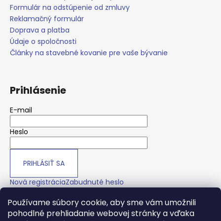
č
Formulár na odstúpenie od zmluvy
a
Reklamačný formulár
m
Doprava a platba
e
Údaje o spoločnosti
Články na stavebné kovanie pre vaše bývanie
Prihlásenie
E-mail
Heslo
PRIHLÁSIŤ SA
Nová registrácia
Zabudnuté heslo
Používame súbory cookie, aby sme vám umožnili
pohodlné prehliadanie webovej stránky a vďaka
O nás