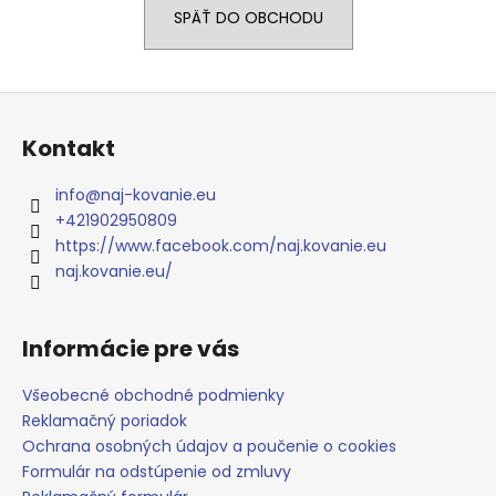
SPÄŤ DO OBCHODU
á
j
s
Z
ť
á
?
Kontakt
p
ä
info
@
naj-kovanie.eu
t
+421902950809
i
https://www.facebook.com/naj.kovanie.eu
HĽADAŤ
e
naj.kovanie.eu/
Informácie pre vás
O
d
Všeobecné obchodné podmienky
p
Reklamačný poriadok
o
Ochrana osobných údajov a poučenie o cookies
r
ú
Formulár na odstúpenie od zmluvy