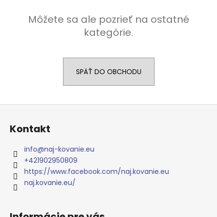
á
Môžete sa ale pozrieť na ostatné
j
kategórie.
s
ť
?
SPÄŤ DO OBCHODU
Z
HĽADAŤ
á
Kontakt
p
ä
info
@
naj-kovanie.eu
O
t
+421902950809
d
i
https://www.facebook.com/naj.kovanie.eu
p
e
naj.kovanie.eu/
o
r
ú
Informácie pre vás