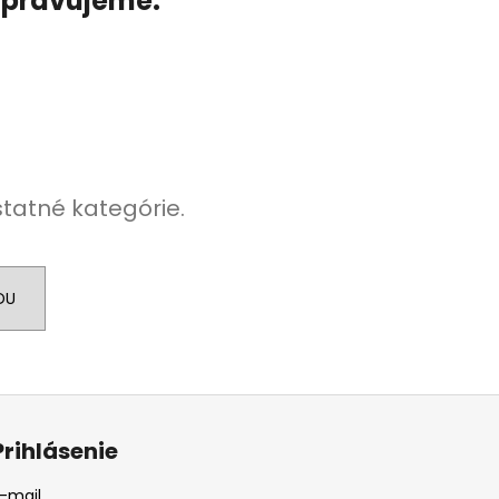
ripravujeme.
statné kategórie.
DU
Prihlásenie
-mail