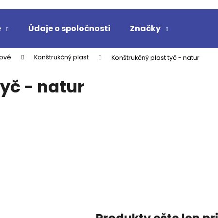
e
Údaje o spoločnosti
Značky
Čo potrebujete nájsť?
tové
Konštrukčný plast
Konštrukčný plast tyč - natur
yč - natur
HĽADAŤ
Odporúčame