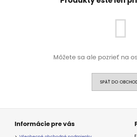
Produkty ešte len p
Môžete sa ale pozrieť na o
SPÄŤ DO OBCHO
Informácie pre vás
E
Všeobecné obchodné podmienky