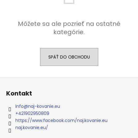
á
j
s
Môžete sa ale pozrieť na ostatné
ť
kategórie.
?
SPÄŤ DO OBCHODU
HĽADAŤ
Z
á
Kontakt
p
O
ä
d
info
@
naj-kovanie.eu
p
t
+421902950809
o
i
https://www.facebook.com/naj.kovanie.eu
r
e
naj.kovanie.eu/
ú