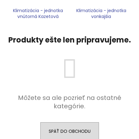
á
Klimatizácia - jednotka
Klimatizácia - jednotka
j
vnútorná Kazetová
vonkajšia
s
ť
Produkty ešte len pripravujeme.
?
HĽADAŤ
Môžete sa ale pozrieť na ostatné
O
d
kategórie.
p
o
r
SPÄŤ DO OBCHODU
ú