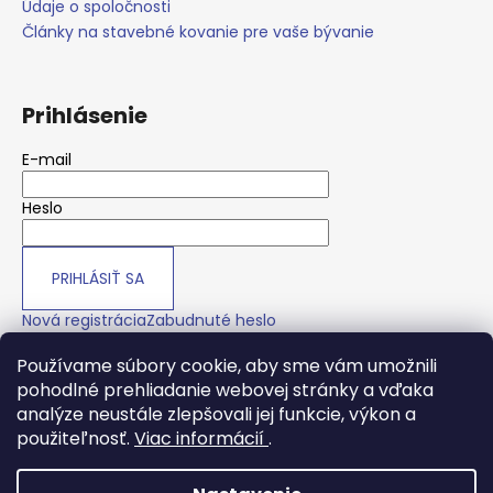
Údaje o spoločnosti
Články na stavebné kovanie pre vaše bývanie
Prihlásenie
E-mail
Heslo
PRIHLÁSIŤ SA
Nová registrácia
Zabudnuté heslo
Používame súbory cookie, aby sme vám umožnili
pohodlné prehliadanie webovej stránky a vďaka
O nás
analýze neustále zlepšovali jej funkcie, výkon a
použiteľnosť.
Viac informácií
.