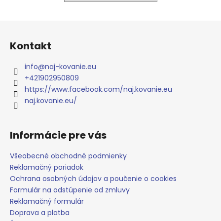
č
a
m
Z
e
á
Kontakt
p
ä
info
@
naj-kovanie.eu
t
+421902950809
i
https://www.facebook.com/naj.kovanie.eu
e
naj.kovanie.eu/
Informácie pre vás
Všeobecné obchodné podmienky
Reklamačný poriadok
Ochrana osobných údajov a poučenie o cookies
Formulár na odstúpenie od zmluvy
Reklamačný formulár
Doprava a platba