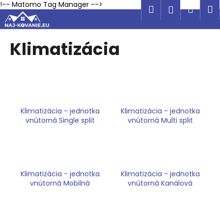
K
Prejsť
!-- Matomo Tag Manager -->
Hľadať
Náku
M
Prihlásen
na
o
obsah
Späť
Späť
košík
š
í
Klimatizácia
Č
k
o
p
o
t
Klimatizácia - jednotka
Klimatizácia - jednotka
r
vnútorná Single split
vnútorná Multi split
e
b
u
j
Klimatizácia - jednotka
Klimatizácia - jednotka
e
vnútorná Mobilná
vnútorná Kanálová
t
e
n