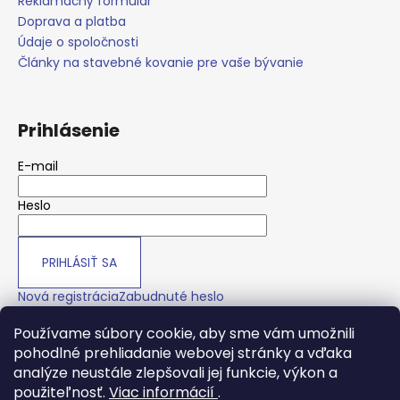
č
Reklamačný formulár
a
Doprava a platba
m
Údaje o spoločnosti
e
Články na stavebné kovanie pre vaše bývanie
Prihlásenie
E-mail
Heslo
PRIHLÁSIŤ SA
Nová registrácia
Zabudnuté heslo
Používame súbory cookie, aby sme vám umožnili
pohodlné prehliadanie webovej stránky a vďaka
O nás
analýze neustále zlepšovali jej funkcie, výkon a
použiteľnosť.
Viac informácií
.