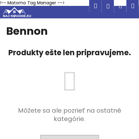
K
Prejsť
!-- Matomo Tag Manager -->
Hľadať
Náku
M
Prihlásen
na
o
obsah
Späť
Späť
košík
š
í
Bennon
Č
k
o
p
Produkty ešte len pripravujeme.
o
t
r
e
b
u
j
Môžete sa ale pozrieť na ostatné
e
kategórie.
t
e
n