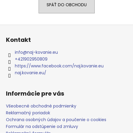
SPÄŤ DO OBCHODU
á
j
s
Z
ť
á
?
Kontakt
p
ä
info
@
naj-kovanie.eu
t
+421902950809
i
https://www.facebook.com/naj.kovanie.eu
HĽADAŤ
e
naj.kovanie.eu/
Informácie pre vás
O
d
Všeobecné obchodné podmienky
p
Reklamačný poriadok
o
Ochrana osobných údajov a poučenie o cookies
r
ú
Formulár na odstúpenie od zmluvy